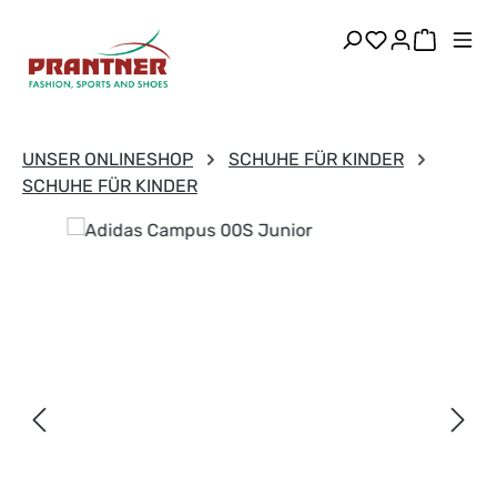
Zum Hauptinhalt springen
Du hast 0 Pr
Warenk
UNSER ONLINESHOP
SCHUHE FÜR KINDER
SCHUHE FÜR KINDER
Bildergalerie überspringen