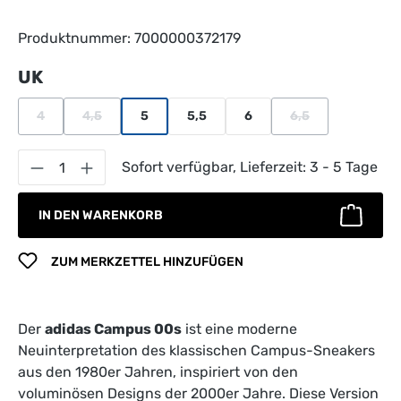
Produktnummer:
7000000372179
auswählen
UK
4
4,5
5
5,5
6
6,5
(Diese Option ist zurzeit nicht verfügbar.)
(Diese Option ist zurzeit nicht verfügbar.)
(Diese Option ist z
Produkt Anzahl: Gib den gewünschten Wert 
Sofort verfügbar, Lieferzeit: 3 - 5 Tage
IN DEN WARENKORB
ZUM MERKZETTEL HINZUFÜGEN
Der
adidas Campus 00s
ist eine moderne
Neuinterpretation des klassischen Campus-Sneakers
aus den 1980er Jahren, inspiriert von den
voluminösen Designs der 2000er Jahre. Diese Version