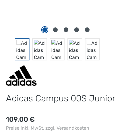
Adidas Campus 00S Junior
Regulärer Preis:
109,00 €
Preise inkl. MwSt. zzgl. Versandkosten