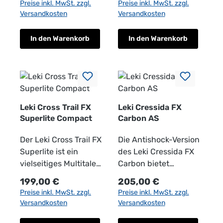
Preise inkl. MwSt. zzgl.
Preise inkl. MwSt. zzgl.
Bergabenteuer! Diese
Ausgestattet mit dem
Versandkosten
Versandkosten
kompakte Version des
neuen Aergon Air,
extrem leichten Cross
dessen Kontaktfläche
In den Warenkorb
In den Warenkorb
Trail Faltstocks verfügt
aus hochwertigem
über einen etwas
Echtkork besteht,
kleineren Cross Shark
bietet er verbesserten
Griff. Die Kombination
Griffkomfort und
aus der Schnelligkeit
Kontrolle. Durch
des Shark Systems
innovative
Leki Cross Trail FX
Leki Cressida FX
aus dem Trail Running
Hohlraumtechnologie
Superlite Compact
Carbon AS
und der
kombiniert er
Der Leki Cross Trail FX
Die Antishock-Version
Unterstützung eines
Leichtigkeit mit
Superlite ist ein
des Leki Cressida FX
Hiking Griffs mit
großflächiger
vielseitiges Multitalent
Carbon bietet
ergonomischer
Unterstützung, die
und ein idealer
umfassende
Stützfläche bietet dir
ergonomischen
Regulärer Preis:
Regulärer Preis:
199,00 €
205,00 €
Partner für deine
Unterstützung
alle Vorteile für deine
Standards gerecht
Preise inkl. MwSt. zzgl.
Preise inkl. MwSt. zzgl.
Bergabenteuer! Diese
während deiner
Speed Hiking
wird. Der gummierte
Versandkosten
Versandkosten
kompakte Version des
Bergabenteuer. Dank
Erlebnisse. Die breite
Griffrücken des