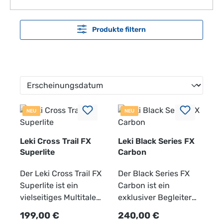
Produkte filtern
NEU
NEU
Leki Cross Trail FX
Leki Black Series FX
Superlite
Carbon
Der Leki Cross Trail FX
Der Black Series FX
Superlite ist ein
Carbon ist ein
vielseitiges Multitalent
exklusiver Begleiter
und ein idealer
für deine
Regulärer Preis:
Regulärer Preis:
199,00 €
240,00 €
Partner für deine
Bergabenteuer.