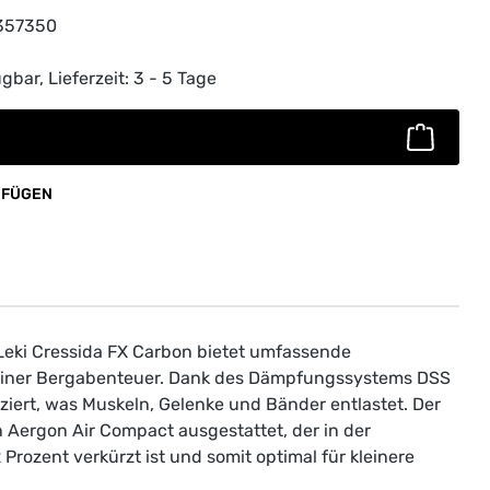
357350
ib den gewünschten Wert ein oder benutz
gbar, Lieferzeit: 3 - 5 Tage
UFÜGEN
Leki Cressida FX Carbon bietet umfassende
iner Bergabenteuer. Dank des Dämpfungssystems DSS
ziert, was Muskeln, Gelenke und Bänder entlastet. Der
n Aergon Air Compact ausgestattet, der in der
Prozent verkürzt ist und somit optimal für kleinere