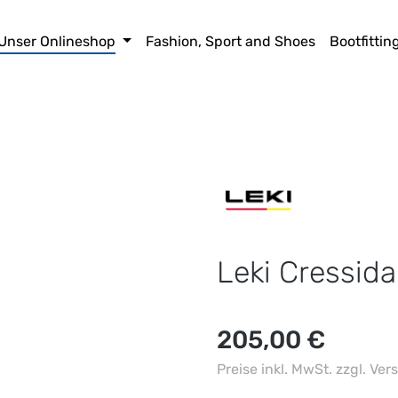
Unser Onlineshop
Fashion, Sport and Shoes
Bootfittin
Leki Cressid
Regulärer Preis:
205,00 €
Preise inkl. MwSt. zzgl. Ve