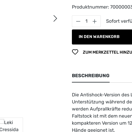
Produktnummer:
7000000
Produkt Anzahl: G
Sofort verfü
IN DEN WARENKORB
ZUM MERKZETTEL HINZ
BESCHREIBUNG
Die Antishock-Version des 
Unterstützung während de
werden Aufprallkräfte redu
Faltstock ist mit dem neue
kompakteren Version um 12 
Hände geeignet ist.