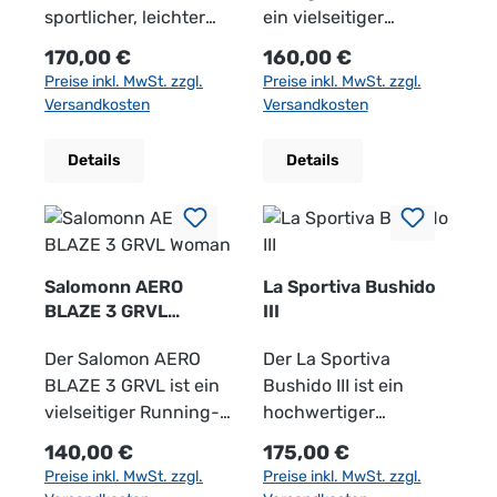
sportlicher, leichter
ein vielseitiger
und vielseitiger
Damen-Trailrunning-
Regulärer Preis:
Regulärer Preis:
170,00 €
160,00 €
Damen-Trailrunning-
Schuh für Training,
Preise inkl. MwSt. zzgl.
Preise inkl. MwSt. zzgl.
Schuh für Läufe auf
lange Läufe, schnelle
Versandkosten
Versandkosten
Waldwegen, Schotter,
Trailrunden und
alpinen Trails und
anspruchsvolle
Details
Details
technisch
Strecken im Gelände.
anspruchsvollerem
Er wurde für
Gelände. Er kombiniert
Läuferinnen
dynamischen
entwickelt, die einen
Laufkomfort,
komfortablen,
Salomonn AERO
La Sportiva Bushido
zuverlässigen
reaktionsfreudigen
BLAZE 3 GRVL
III
Woman
Wetterschutz und
und stabilen Schuh
Der Salomon AERO
Der La Sportiva
sicheren Grip – ideal
für unterschiedliche
BLAZE 3 GRVL ist ein
Bushido III ist ein
für Läuferinnen, die
Trailbedingungen
vielseitiger Running-
hochwertiger
auch bei Regen,
suchen. Die
Schuh für Damen,
Trailrunning-Schuh
nassen Wegen oder
weiterentwickelte
Regulärer Preis:
Regulärer Preis:
140,00 €
175,00 €
entwickelt für Läufer,
für Damen, entwickelt
wechselhaften
Konstruktion macht
Preise inkl. MwSt. zzgl.
Preise inkl. MwSt. zzgl.
die flexibel zwischen
für Läuferinnen, die
Bedingungen aktiv
den Prodigio 2