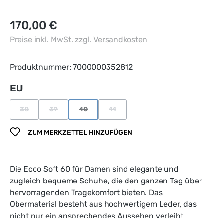
Regulärer Preis:
170,00 €
Preise inkl. MwSt. zzgl. Versandkosten
Produktnummer:
7000000352812
auswählen
EU
38
39
40
41
(Diese Option ist zurzeit nicht verfügbar.)
(Diese Option ist zurzeit nicht verfügbar.)
(Diese Option ist zurzeit nicht verfügbar.)
(Diese Option ist zurzeit nicht verfü
ZUM MERKZETTEL HINZUFÜGEN
Die Ecco Soft 60 für Damen sind elegante und
zugleich bequeme Schuhe, die den ganzen Tag über
hervorragenden Tragekomfort bieten. Das
Obermaterial besteht aus hochwertigem Leder, das
nicht nur ein ansprechendes Aussehen verleiht,