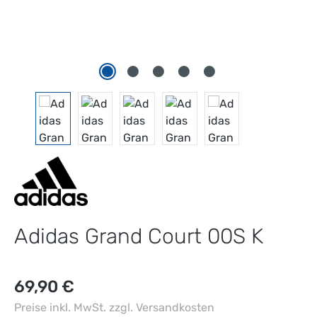
Adidas Grand Court 00S K
Regulärer Preis:
69,90 €
Preise inkl. MwSt. zzgl. Versandkosten