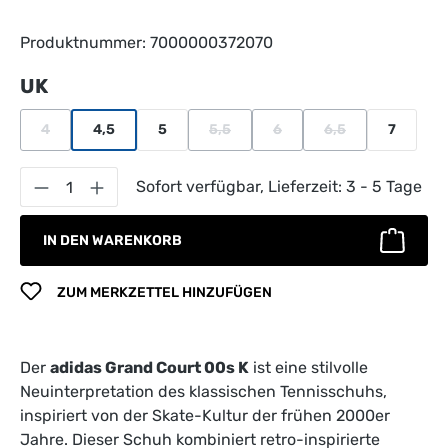
Produktnummer:
7000000372070
auswählen
UK
4
4,5
5
5,5
6
6,5
7
(Diese Option ist zurzeit nicht verfügbar.)
(Diese Option ist zurzeit nicht verfügb
(Diese Option ist zurzeit nic
(Diese Option ist z
Produkt Anzahl: Gib den gewünschten Wert 
Sofort verfügbar, Lieferzeit: 3 - 5 Tage
IN DEN WARENKORB
ZUM MERKZETTEL HINZUFÜGEN
Der
adidas Grand Court 00s K
ist eine stilvolle
Neuinterpretation des klassischen Tennisschuhs,
inspiriert von der Skate-Kultur der frühen 2000er
Jahre. Dieser Schuh kombiniert retro-inspirierte