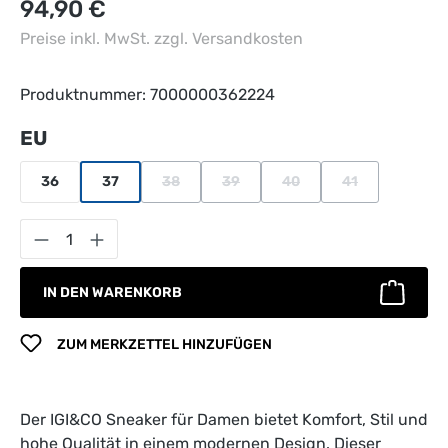
Regulärer Preis:
94,90 €
Preise inkl. MwSt. zzgl. Versandkosten
Produktnummer:
7000000362224
auswählen
EU
36
37
38
39
40
41
(Diese Option ist zurzeit nicht verfügbar.)
(Diese Option ist zurzeit nicht verfü
(Diese Option ist zurzeit n
(Diese Option ist
Produkt Anzahl: Gib den gewünschten Wert 
IN DEN WARENKORB
ZUM MERKZETTEL HINZUFÜGEN
Der IGI&CO Sneaker für Damen bietet Komfort, Stil und
hohe Qualität in einem modernen Design. Dieser