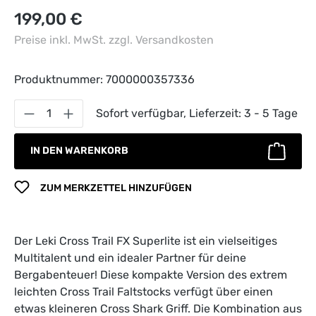
Regulärer Preis:
199,00 €
Preise inkl. MwSt. zzgl. Versandkosten
Produktnummer:
7000000357336
Produkt Anzahl: Gib den gewünschten Wert 
Sofort verfügbar, Lieferzeit: 3 - 5 Tage
IN DEN WARENKORB
ZUM MERKZETTEL HINZUFÜGEN
Der Leki Cross Trail FX Superlite ist ein vielseitiges
Multitalent und ein idealer Partner für deine
Bergabenteuer! Diese kompakte Version des extrem
leichten Cross Trail Faltstocks verfügt über einen
etwas kleineren Cross Shark Griff. Die Kombination aus