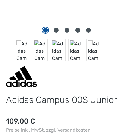
Adidas Campus 00S Junior
Regulärer Preis:
109,00 €
Preise inkl. MwSt. zzgl. Versandkosten