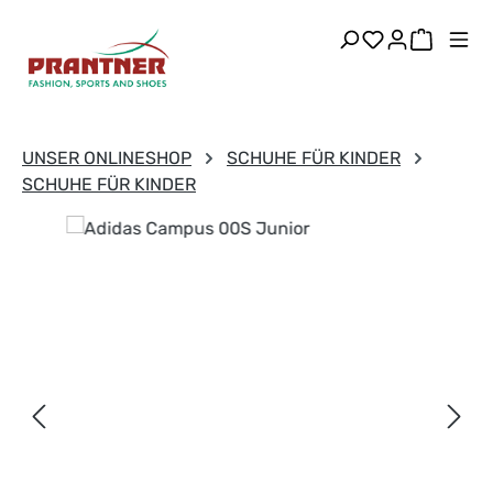
Zum Hauptinhalt springen
Du hast 0 Pr
Warenk
UNSER ONLINESHOP
SCHUHE FÜR KINDER
SCHUHE FÜR KINDER
Bildergalerie überspringen