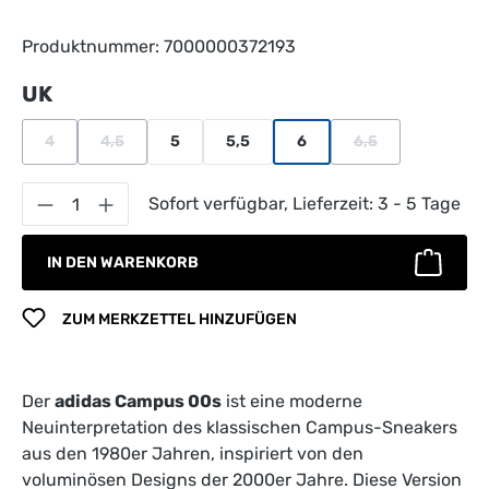
Produktnummer:
7000000372193
auswählen
UK
4
4,5
5
5,5
6
6,5
(Diese Option ist zurzeit nicht verfügbar.)
(Diese Option ist zurzeit nicht verfügbar.)
(Diese Option ist z
Produkt Anzahl: Gib den gewünschten Wert 
Sofort verfügbar, Lieferzeit: 3 - 5 Tage
IN DEN WARENKORB
ZUM MERKZETTEL HINZUFÜGEN
Der
adidas Campus 00s
ist eine moderne
Neuinterpretation des klassischen Campus-Sneakers
aus den 1980er Jahren, inspiriert von den
voluminösen Designs der 2000er Jahre. Diese Version