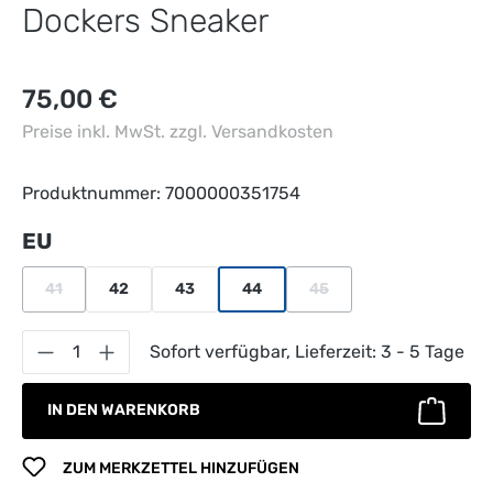
Dockers Sneaker
Regulärer Preis:
75,00 €
Preise inkl. MwSt. zzgl. Versandkosten
Produktnummer:
7000000351754
auswählen
EU
41
42
43
44
45
(Diese Option ist zurzeit nicht verfügbar.)
(Diese Option ist zurzeit n
Produkt Anzahl: Gib den gewünschten Wert 
Sofort verfügbar, Lieferzeit: 3 - 5 Tage
IN DEN WARENKORB
ZUM MERKZETTEL HINZUFÜGEN