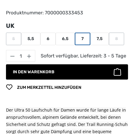
Produktnummer:
7000000333453
auswählen
UK
5
5,5
6
6,5
7
7,5
8
(Diese Option ist zurzeit nicht verfügbar.)
(Diese Opt
Produkt Anzahl: Gib den gewünschten Wert 
Sofort verfügbar, Lieferzeit: 3 - 5 Tage
IN DEN WARENKORB
ZUM MERKZETTEL HINZUFÜGEN
Der Ultra 50 Laufschuh für Damen wurde für lange Läufe in
anspruchsvollem, alpinem Gelände entwickelt, bei denen
Sicherheit und Schutz gefragt sind. Der Trail Running-Schuh
sorgt durch sehr gute Dämpfung und eine bequeme