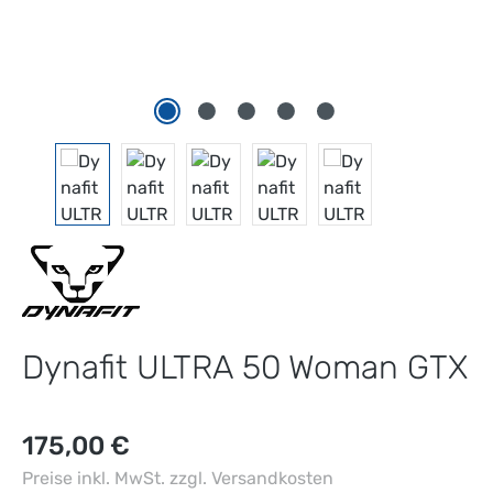
Dynafit ULTRA 50 Woman GTX
Regulärer Preis:
175,00 €
Preise inkl. MwSt. zzgl. Versandkosten