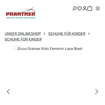
Zum Hauptinhalt springen
Du hast 0 Pr
Warenk
UNSER ONLINESHOP
SCHUHE FÜR KINDER
SCHUHE FÜR KINDER
Bildergalerie überspringen