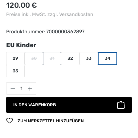
Regulärer Preis:
120,00 €
Preise inkl. MwSt. zzgl. Versandkosten
Produktnummer:
7000000362897
auswählen
EU Kinder
29
30
31
32
33
34
(Diese Option ist zurzeit nicht verfügbar.)
(Diese Option ist zurzeit nicht verfügbar.)
35
Produkt Anzahl: Gib den gewünschten Wert 
IN DEN WARENKORB
ZUM MERKZETTEL HINZUFÜGEN