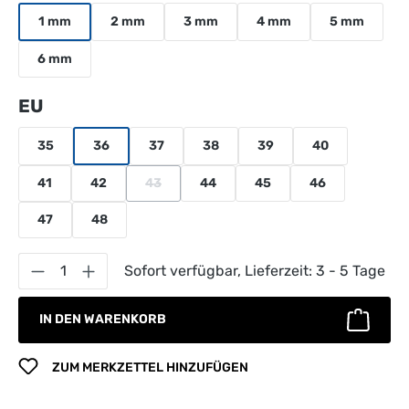
1 mm
2 mm
3 mm
4 mm
5 mm
6 mm
auswählen
EU
35
36
37
38
39
40
41
42
43
44
45
46
(Diese Option ist zurzeit nicht verfügbar.)
47
48
Produkt Anzahl: Gib den gewünschten Wert 
Sofort verfügbar, Lieferzeit: 3 - 5 Tage
IN DEN WARENKORB
ZUM MERKZETTEL HINZUFÜGEN