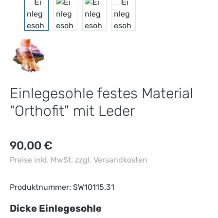
Einlegesohle festes Material
"Orthofit" mit Leder
Regulärer Preis:
90,00 €
Preise inkl. MwSt. zzgl. Versandkosten
Produktnummer:
SW10115.31
auswählen
Dicke Einlegesohle