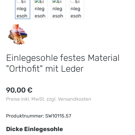
Einlegesohle festes Material
"Orthofit" mit Leder
Regulärer Preis:
90,00 €
Preise inkl. MwSt. zzgl. Versandkosten
Produktnummer:
SW10115.57
auswählen
Dicke Einlegesohle