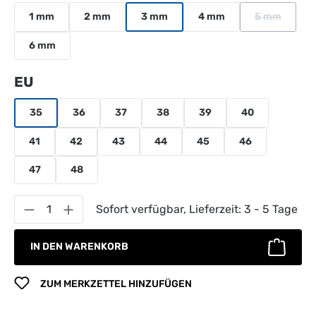
1 mm
2 mm
3 mm
4 mm
5 mm
(Diese Optio
6 mm
auswählen
EU
35
36
37
38
39
40
41
42
43
44
45
46
47
48
Produkt Anzahl: Gib den gewünschten Wert 
Sofort verfügbar, Lieferzeit: 3 - 5 Tage
IN DEN WARENKORB
ZUM MERKZETTEL HINZUFÜGEN