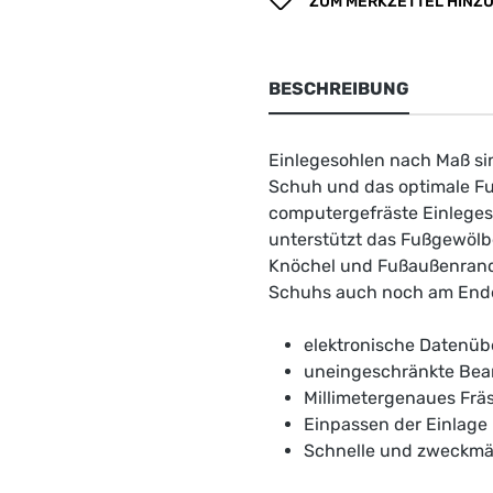
ZUM MERKZETTEL HINZ
BESCHREIBUNG
Einlegesohlen nach Maß si
Schuh und das optimale Fu
computergefräste Einlegeso
unterstützt das Fußgewölb
Knöchel und Fußaußenrand b
Schuhs auch noch am Ende
elektronische Datenüb
uneingeschränkte Bea
Millimetergenaues Frä
Einpassen der Einlage
Schnelle und zweckmäs