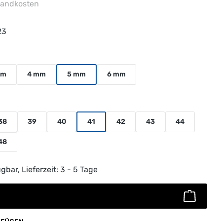
rsandkosten
23
uswählen
mm
4 mm
5 mm
6 mm
38
39
40
41
42
43
44
t verfügbar.)
48
ib den gewünschten Wert ein oder benutz
gbar, Lieferzeit: 3 - 5 Tage