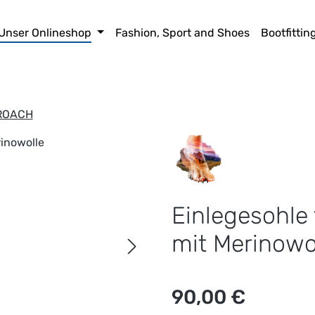
Unser Onlineshop
Fashion, Sport and Shoes
Bootfittin
ROACH
Einlegesohle 
mit Merinowo
Regulärer Preis:
90,00 €