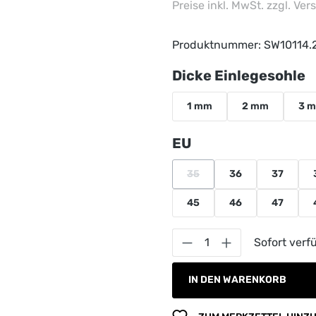
Preise inkl. MwSt. zzgl. Ve
Produktnummer:
SW10114.
a
Dicke Einlegesohle
1 mm
2 mm
3 
auswählen
EU
35
36
37
(Diese Option ist zurzeit nich
45
46
47
Produkt Anzahl: G
Sofort verfü
IN DEN WARENKORB