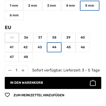
1 mm
2 mm
3 mm
4 mm
5 mm
6 mm
auswählen
EU
35
36
37
38
39
40
(Diese Option ist zurzeit nicht verfügbar.)
41
42
43
44
45
46
47
48
Produkt Anzahl: Gib den gewünschten Wert 
Sofort verfügbar, Lieferzeit: 3 - 5 Tage
IN DEN WARENKORB
ZUM MERKZETTEL HINZUFÜGEN