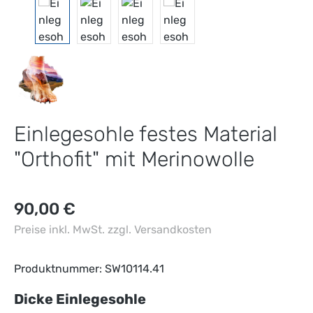
Einlegesohle festes Material
"Orthofit" mit Merinowolle
Regulärer Preis:
90,00 €
Preise inkl. MwSt. zzgl. Versandkosten
Produktnummer:
SW10114.41
auswählen
Dicke Einlegesohle