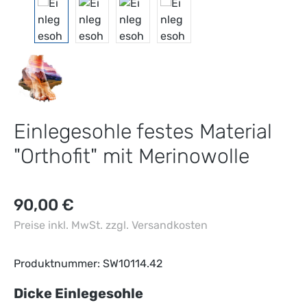
Einlegesohle festes Material
"Orthofit" mit Merinowolle
Regulärer Preis:
90,00 €
Preise inkl. MwSt. zzgl. Versandkosten
Produktnummer:
SW10114.42
auswählen
Dicke Einlegesohle