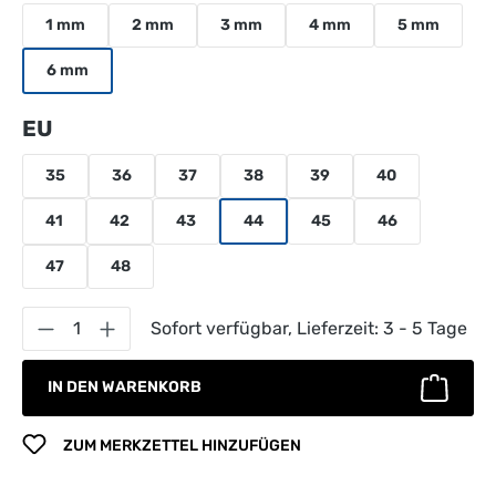
1 mm
2 mm
3 mm
4 mm
5 mm
6 mm
auswählen
EU
35
36
37
38
39
40
41
42
43
44
45
46
47
48
Produkt Anzahl: Gib den gewünschten Wert 
Sofort verfügbar, Lieferzeit: 3 - 5 Tage
IN DEN WARENKORB
ZUM MERKZETTEL HINZUFÜGEN