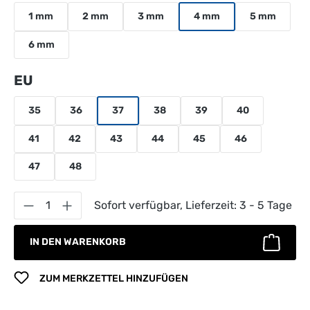
1 mm
2 mm
3 mm
4 mm
5 mm
6 mm
auswählen
EU
35
36
37
38
39
40
41
42
43
44
45
46
47
48
Produkt Anzahl: Gib den gewünschten Wert 
Sofort verfügbar, Lieferzeit: 3 - 5 Tage
IN DEN WARENKORB
ZUM MERKZETTEL HINZUFÜGEN