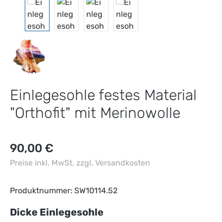
Einlegesohle festes Material
"Orthofit" mit Merinowolle
Regulärer Preis:
90,00 €
Preise inkl. MwSt. zzgl. Versandkosten
Produktnummer:
SW10114.52
auswählen
Dicke Einlegesohle