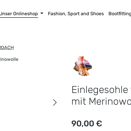
Unser Onlineshop
Fashion, Sport and Shoes
Bootfittin
ROACH
Einlegesohle 
mit Merinowo
Regulärer Preis:
90,00 €