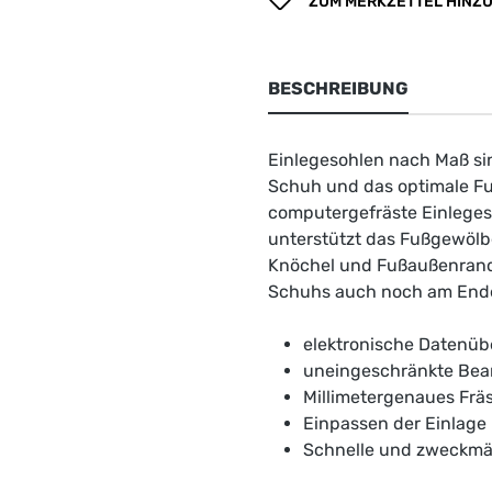
ZUM MERKZETTEL HINZ
BESCHREIBUNG
Einlegesohlen nach Maß si
Schuh und das optimale Fu
computergefräste Einlegeso
unterstützt das Fußgewölb
Knöchel und Fußaußenrand b
Schuhs auch noch am Ende
elektronische Datenüb
uneingeschränkte Bea
Millimetergenaues Frä
Einpassen der Einlage
Schnelle und zweckmäs