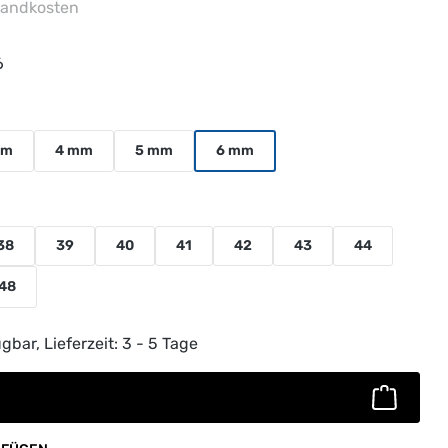
rsandkosten
6
uswählen
mm
4 mm
5 mm
6 mm
38
39
40
41
42
43
44
48
ib den gewünschten Wert ein oder benutz
gbar, Lieferzeit: 3 - 5 Tage