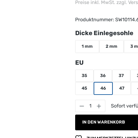
Preise inkl. MwSt. zzgl. Ve
Produktnummer:
SW10114.
a
Dicke Einlegesohle
1 mm
2 mm
3 
auswählen
EU
35
36
37
45
46
47
Produkt Anzahl: G
Sofort verfü
IN DEN WARENKORB