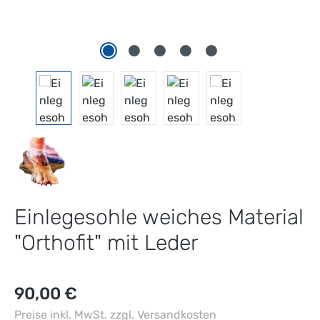
Einlegesohle weiches Material
"Orthofit" mit Leder
Regulärer Preis:
90,00 €
Preise inkl. MwSt. zzgl. Versandkosten