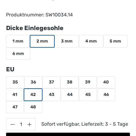
Produktnummer:
SW10034.14
auswählen
Dicke Einlegesohle
1 mm
2 mm
3 mm
4 mm
5 mm
6 mm
auswählen
EU
35
36
37
38
39
40
41
42
43
44
45
46
47
48
Produkt Anzahl: Gib den gewünschten Wert 
Sofort verfügbar, Lieferzeit: 3 - 5 Tage