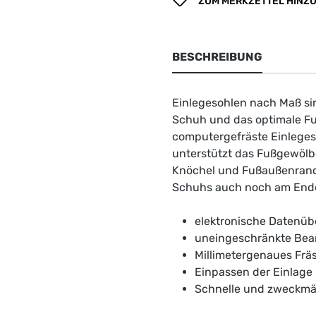
ZUM MERKZETTEL HINZ
BESCHREIBUNG
Einlegesohlen nach Maß si
Schuh und das optimale Fu
computergefräste Einlegeso
unterstützt das Fußgewölb
Knöchel und Fußaußenrand b
Schuhs auch noch am Ende
elektronische Datenüb
uneingeschränkte Bea
Millimetergenaues Frä
Einpassen der Einlage
Schnelle und zweckmäs