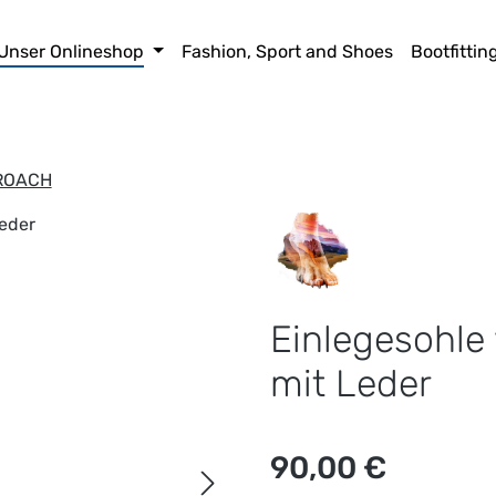
Unser Onlineshop
Fashion, Sport and Shoes
Bootfittin
ROACH
Einlegesohle 
mit Leder
Regulärer Preis:
90,00 €