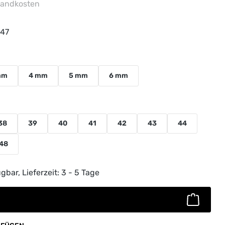
rsandkosten
47
uswählen
mm
4 mm
5 mm
6 mm
38
39
40
41
42
43
44
48
ib den gewünschten Wert ein oder benutz
gbar, Lieferzeit: 3 - 5 Tage