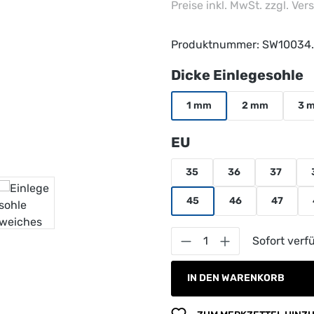
Preise inkl. MwSt. zzgl. Ve
Produktnummer:
SW10034.
a
Dicke Einlegesohle
1 mm
2 mm
3 
auswählen
EU
35
36
37
45
46
47
Produkt Anzahl: G
Sofort verfü
IN DEN WARENKORB