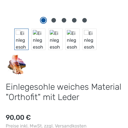
Einlegesohle weiches Material
"Orthofit" mit Leder
Regulärer Preis:
90,00 €
Preise inkl. MwSt. zzgl. Versandkosten