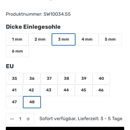
Produktnummer:
SW10034.55
auswählen
Dicke Einlegesohle
1 mm
2 mm
3 mm
4 mm
5 mm
6 mm
auswählen
EU
35
36
37
38
39
40
41
42
43
44
45
46
47
48
Produkt Anzahl: Gib den gewünschten Wert 
Sofort verfügbar, Lieferzeit: 3 - 5 Tage