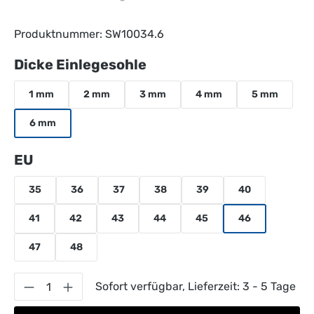
Produktnummer:
SW10034.6
auswählen
Dicke Einlegesohle
1 mm
2 mm
3 mm
4 mm
5 mm
6 mm
auswählen
EU
35
36
37
38
39
40
41
42
43
44
45
46
47
48
Produkt Anzahl: Gib den gewünschten Wert 
Sofort verfügbar, Lieferzeit: 3 - 5 Tage