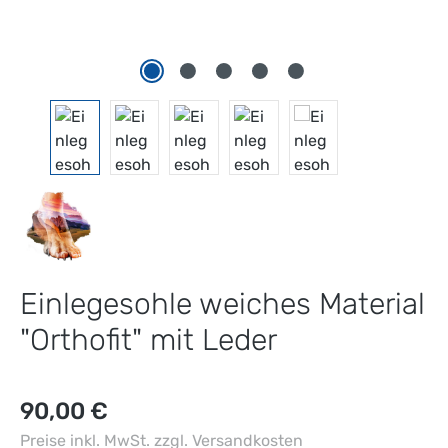
Einlegesohle weiches Material
"Orthofit" mit Leder
Regulärer Preis:
90,00 €
Preise inkl. MwSt. zzgl. Versandkosten