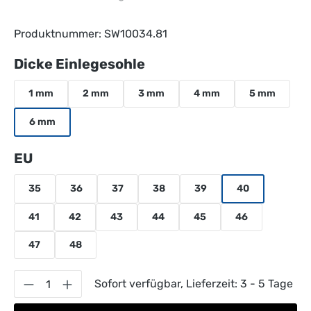
Produktnummer:
SW10034.81
auswählen
Dicke Einlegesohle
1 mm
2 mm
3 mm
4 mm
5 mm
6 mm
auswählen
EU
35
36
37
38
39
40
41
42
43
44
45
46
47
48
Produkt Anzahl: Gib den gewünschten Wert 
Sofort verfügbar, Lieferzeit: 3 - 5 Tage