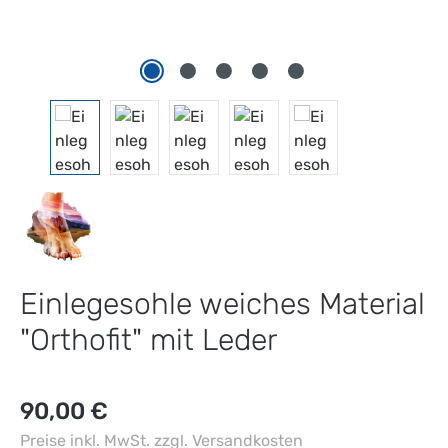
Einlegesohle weiches Material
"Orthofit" mit Leder
Regulärer Preis:
90,00 €
Preise inkl. MwSt. zzgl. Versandkosten