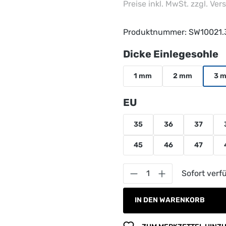
Preise inkl. MwSt. zzgl. Ve
Produktnummer:
SW10021.
a
Dicke Einlegesohle
1 mm
2 mm
3 
auswählen
EU
35
36
37
45
46
47
Produkt Anzahl: G
Sofort verfü
IN DEN WARENKORB