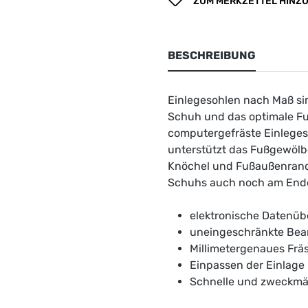
ZUM MERKZETTEL HINZ
BESCHREIBUNG
Einlegesohlen nach Maß si
Schuh und das optimale Fu
computergefräste Einlegeso
unterstützt das Fußgewölb
Knöchel und Fußaußenrand b
Schuhs auch noch am Ende
elektronische Datenüb
uneingeschränkte Bea
Millimetergenaues Frä
Einpassen der Einlage
Schnelle und zweckmäs