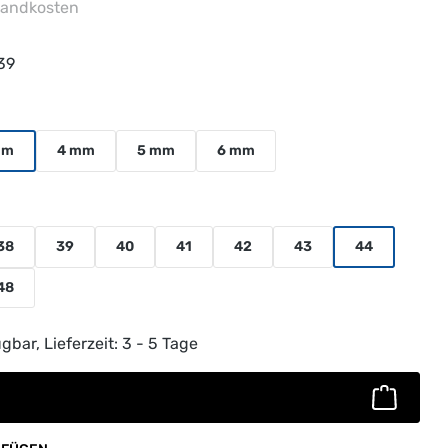
rsandkosten
39
uswählen
mm
4 mm
5 mm
6 mm
38
39
40
41
42
43
44
48
ib den gewünschten Wert ein oder benutz
gbar, Lieferzeit: 3 - 5 Tage