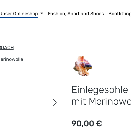
Unser Onlineshop
Fashion, Sport and Shoes
Bootfittin
ROACH
Einlegesohle 
mit Merinowo
Regulärer Preis:
90,00 €