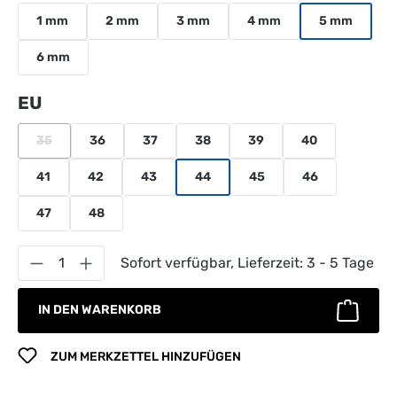
1 mm
2 mm
3 mm
4 mm
5 mm
6 mm
auswählen
EU
35
36
37
38
39
40
(Diese Option ist zurzeit nicht verfügbar.)
41
42
43
44
45
46
47
48
Produkt Anzahl: Gib den gewünschten Wert 
Sofort verfügbar, Lieferzeit: 3 - 5 Tage
IN DEN WARENKORB
ZUM MERKZETTEL HINZUFÜGEN