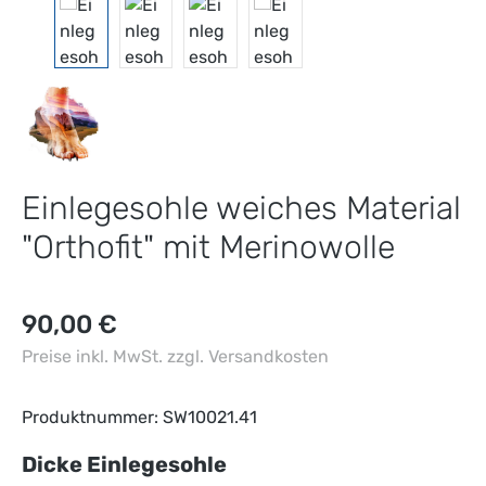
Einlegesohle weiches Material
"Orthofit" mit Merinowolle
Regulärer Preis:
90,00 €
Preise inkl. MwSt. zzgl. Versandkosten
Produktnummer:
SW10021.41
auswählen
Dicke Einlegesohle