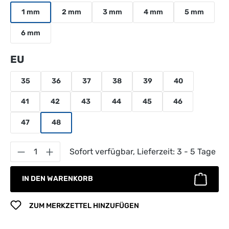
1 mm
2 mm
3 mm
4 mm
5 mm
6 mm
auswählen
EU
35
36
37
38
39
40
41
42
43
44
45
46
47
48
Produkt Anzahl: Gib den gewünschten Wert 
Sofort verfügbar, Lieferzeit: 3 - 5 Tage
IN DEN WARENKORB
ZUM MERKZETTEL HINZUFÜGEN