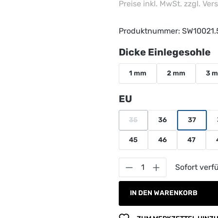
Preise inkl. MwSt. zzgl. Ve
Produktnummer:
SW10021.
a
Dicke Einlegesohle
1 mm
2 mm
3 
auswählen
EU
35
36
37
(Diese Option ist zurzeit nich
45
46
47
Produkt Anzahl: G
Sofort verfü
IN DEN WARENKORB