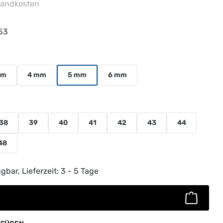
rsandkosten
53
uswählen
mm
4 mm
5 mm
6 mm
38
39
40
41
42
43
44
t verfügbar.)
48
ib den gewünschten Wert ein oder benutz
gbar, Lieferzeit: 3 - 5 Tage