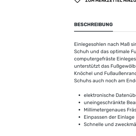
ZUM MERKZETTEL HINZ
BESCHREIBUNG
Einlegesohlen nach Maß si
Schuh und das optimale Fu
computergefräste Einlegeso
unterstützt das Fußgewölb
Knöchel und Fußaußenrand b
Schuhs auch noch am Ende
elektronische Datenüb
uneingeschränkte Bea
Millimetergenaues Frä
Einpassen der Einlage
Schnelle und zweckmäs