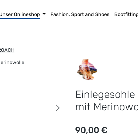
Unser Onlineshop
Fashion, Sport and Shoes
Bootfittin
ROACH
Einlegesohle 
mit Merinowo
Regulärer Preis:
90,00 €