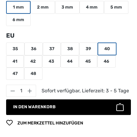
1 mm
2 mm
3 mm
4 mm
5 mm
6 mm
auswählen
EU
35
36
37
38
39
40
41
42
43
44
45
46
47
48
Produkt Anzahl: Gib den gewünschten Wert 
Sofort verfügbar, Lieferzeit: 3 - 5 Tage
IN DEN WARENKORB
ZUM MERKZETTEL HINZUFÜGEN