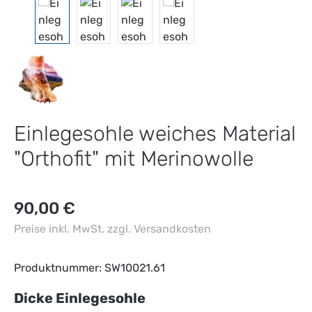
Einlegesohle weiches Material
"Orthofit" mit Merinowolle
Regulärer Preis:
90,00 €
Preise inkl. MwSt. zzgl. Versandkosten
Produktnummer:
SW10021.61
auswählen
Dicke Einlegesohle