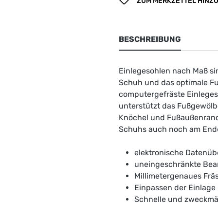
ZUM MERKZETTEL HINZ
BESCHREIBUNG
Einlegesohlen nach Maß si
Schuh und das optimale Fu
computergefräste Einlegeso
unterstützt das Fußgewölb
Knöchel und Fußaußenrand b
Schuhs auch noch am Ende
elektronische Datenüb
uneingeschränkte Bea
Millimetergenaues Frä
Einpassen der Einlage
Schnelle und zweckmäs