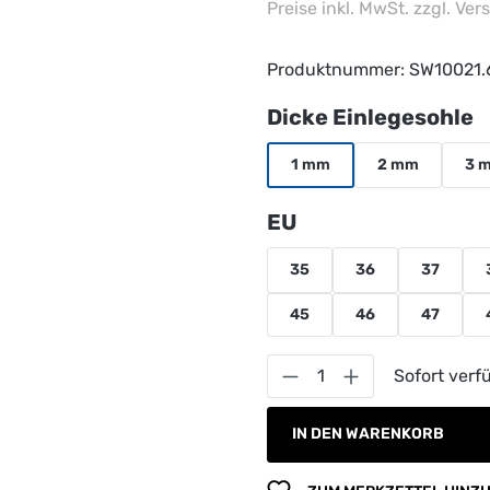
Preise inkl. MwSt. zzgl. Ve
Produktnummer:
SW10021.
a
Dicke Einlegesohle
1 mm
2 mm
3 
auswählen
EU
35
36
37
45
46
47
Produkt Anzahl: G
Sofort verfü
IN DEN WARENKORB