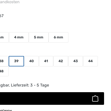
rsandkosten
67
uswählen
mm
4 mm
5 mm
6 mm
38
39
40
41
42
43
44
48
ib den gewünschten Wert ein oder benutz
gbar, Lieferzeit: 3 - 5 Tage