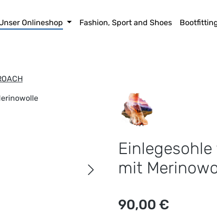
Unser Onlineshop
Fashion, Sport and Shoes
Bootfittin
ROACH
Einlegesohle 
mit Merinowo
Regulärer Preis:
90,00 €