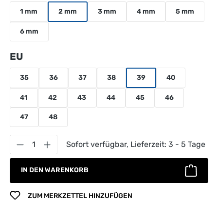
1 mm
2 mm
3 mm
4 mm
5 mm
6 mm
auswählen
EU
35
36
37
38
39
40
41
42
43
44
45
46
47
48
Produkt Anzahl: Gib den gewünschten Wert 
Sofort verfügbar, Lieferzeit: 3 - 5 Tage
IN DEN WARENKORB
ZUM MERKZETTEL HINZUFÜGEN