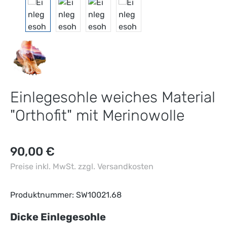
Einlegesohle weiches Material
"Orthofit" mit Merinowolle
Regulärer Preis:
90,00 €
Preise inkl. MwSt. zzgl. Versandkosten
Produktnummer:
SW10021.68
auswählen
Dicke Einlegesohle