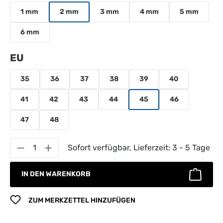
1 mm
2 mm
3 mm
4 mm
5 mm
6 mm
auswählen
EU
35
36
37
38
39
40
41
42
43
44
45
46
47
48
Produkt Anzahl: Gib den gewünschten Wert 
Sofort verfügbar, Lieferzeit: 3 - 5 Tage
IN DEN WARENKORB
ZUM MERKZETTEL HINZUFÜGEN