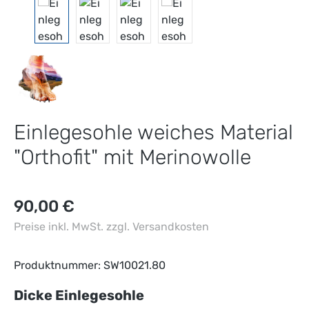
Einlegesohle weiches Material
"Orthofit" mit Merinowolle
Regulärer Preis:
90,00 €
Preise inkl. MwSt. zzgl. Versandkosten
Produktnummer:
SW10021.80
auswählen
Dicke Einlegesohle