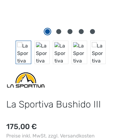
La Sportiva Bushido III
Regulärer Preis:
175,00 €
Preise inkl. MwSt. zzgl. Versandkosten