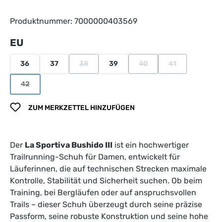
Produktnummer:
7000000403569
auswählen
EU
36
37
38
39
40
41
(Diese Option ist zurzeit nicht verfügbar.)
(Diese Option ist zurzeit n
(Diese Option ist
42
(Diese Option ist zurzeit nicht verfügbar.)
ZUM MERKZETTEL HINZUFÜGEN
Der
La Sportiva Bushido III
ist ein hochwertiger
Trailrunning-Schuh für Damen, entwickelt für
Läuferinnen, die auf technischen Strecken maximale
Kontrolle, Stabilität und Sicherheit suchen. Ob beim
Training, bei Bergläufen oder auf anspruchsvollen
Trails – dieser Schuh überzeugt durch seine präzise
Passform, seine robuste Konstruktion und seine hohe