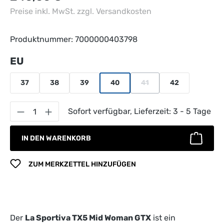
Preise inkl. MwSt. zzgl. Versandkosten
Produktnummer:
7000000403798
auswählen
EU
37
38
39
40
41
42
(Diese Option ist zurzeit n
Produkt Anzahl: Gib den gewünschten Wert 
Sofort verfügbar, Lieferzeit: 3 - 5 Tage
IN DEN WARENKORB
ZUM MERKZETTEL HINZUFÜGEN
Der
La Sportiva TX5 Mid Woman GTX
ist ein