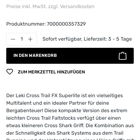
Preise inkl. MwSt. zzgl. Versandkosten
Produktnummer:
7000000357329
Produkt Anzahl: Gib den gewünschten Wert 
Sofort verfügbar, Lieferzeit: 3 - 5 Tage
IN DEN WARENKORB
ZUM MERKZETTEL HINZUFÜGEN
Der Leki Cross Trail FX Superlite ist ein vielseitiges
Multitalent und ein idealer Partner für deine
Bergabenteuer! Diese kompakte Version des extrem
leichten Cross Trail Faltstocks verfügt über einen
etwas kleineren Cross Shark Griff. Die Kombination aus
der Schnelligkeit des Shark Systems aus dem Trail