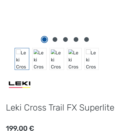
Leki Cross Trail FX Superlite
Regulärer Preis:
199,00 €