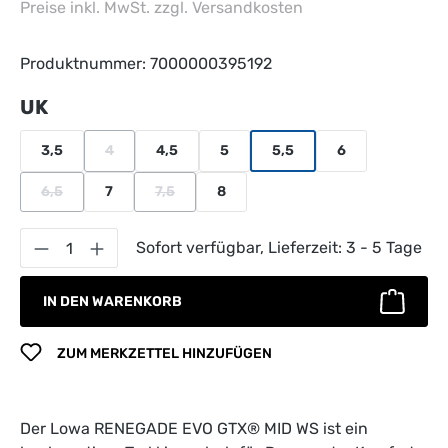
Preise inkl. MwSt. zzgl. Versandkosten
Produktnummer:
7000000395192
auswählen
UK
3,5
4
4,5
5
5,5
6
(Diese Option ist zurzeit nicht verfügbar.)
6,5
7
7,5
8
(Diese Option ist zurzeit nicht verfügbar.)
(Diese Option ist zurzeit nicht verfügbar.)
Produkt Anzahl: Gib den gewünschten Wert 
Sofort verfügbar, Lieferzeit: 3 - 5 Tage
IN DEN WARENKORB
ZUM MERKZETTEL HINZUFÜGEN
Der Lowa RENEGADE EVO GTX® MID WS ist ein