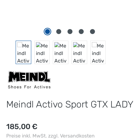
Meindl Activo Sport GTX LADY
Regulärer Preis:
185,00 €
Preise inkl. MwSt. zzgl. Versandkosten