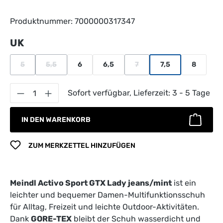
Produktnummer:
7000000317347
auswählen
UK
5
5,5
6
6,5
7
7,5
8
(Diese Option ist zurzeit nicht verfügbar.)
(Diese Option ist zurzeit nicht verfügbar.)
(Diese Option ist zurzeit nich
Produkt Anzahl: Gib den gewünschten Wert 
Sofort verfügbar, Lieferzeit: 3 - 5 Tage
IN DEN WARENKORB
ZUM MERKZETTEL HINZUFÜGEN
Meindl Activo Sport GTX Lady jeans/mint
ist ein
leichter und bequemer Damen-Multifunktionsschuh
für Alltag, Freizeit und leichte Outdoor-Aktivitäten.
Dank
GORE-TEX
bleibt der Schuh wasserdicht und