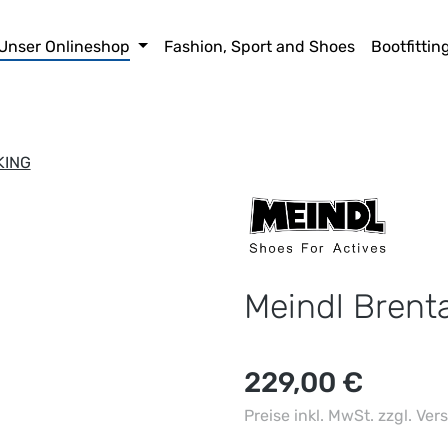
Unser Onlineshop
Fashion, Sport and Shoes
Bootfittin
KING
Meindl Brent
Regulärer Preis:
229,00 €
Preise inkl. MwSt. zzgl. Ve