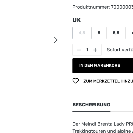
Produktnummer:
7000000
auswählen
UK
4,5
5
5,5
(Diese Option ist zurzeit nich
Produkt Anzahl: G
Sofort verfü
IN DEN WARENKORB
ZUM MERKZETTEL HINZ
BESCHREIBUNG
Der Meindl Brenta Lady PR
Trekkingtouren und alpine