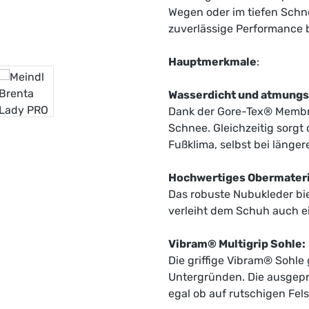
Wegen oder im tiefen Schne
zuverlässige Performance b
Hauptmerkmale
:
Wasserdicht und atmungs
Dank der Gore-Tex® Membran
Schnee. Gleichzeitig sorg
Fußklima, selbst bei länger
Hochwertiges Obermateri
Das robuste Nubukleder bie
verleiht dem Schuh auch ei
Vibram® Multigrip Sohle:
Die griffige Vibram® Sohle
Untergründen. Die ausgepräg
egal ob auf rutschigen Fe