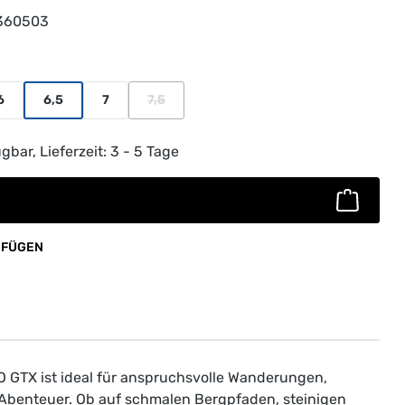
360503
6
6,5
7
7,5
t verfügbar.)
(Diese Option ist zurzeit nicht verfügbar.)
ib den gewünschten Wert ein oder benutz
gbar, Lieferzeit: 3 - 5 Tage
UFÜGEN
O GTX ist ideal für anspruchsvolle Wanderungen,
 Abenteuer. Ob auf schmalen Bergpfaden, steinigen