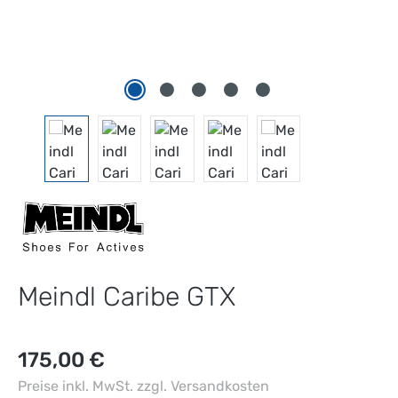
Meindl Caribe GTX
Regulärer Preis:
175,00 €
Preise inkl. MwSt. zzgl. Versandkosten