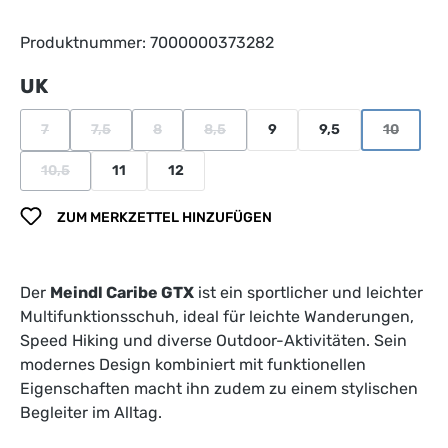
Produktnummer:
7000000373282
auswählen
UK
7
7,5
8
8,5
9
9,5
10
(Diese Option ist zurzeit nicht verfügbar.)
(Diese Option ist zurzeit nicht verfügbar.)
(Diese Option ist zurzeit nicht verfügbar.)
(Diese Option ist zurzeit nicht verfügba
(Diese Opt
10,5
11
12
(Diese Option ist zurzeit nicht verfügbar.)
ZUM MERKZETTEL HINZUFÜGEN
Der
Meindl Caribe GTX
ist ein sportlicher und leichter
Multifunktionsschuh, ideal für leichte Wanderungen,
Speed Hiking und diverse Outdoor-Aktivitäten. Sein
modernes Design kombiniert mit funktionellen
Eigenschaften macht ihn zudem zu einem stylischen
Begleiter im Alltag.