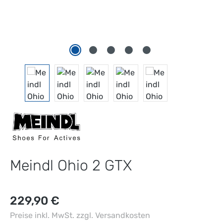
Meindl Ohio 2 GTX
Regulärer Preis:
229,90 €
Preise inkl. MwSt. zzgl. Versandkosten