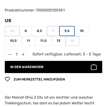
Produktnummer:
7000000105951
auswählen
UK
7,5
8
8,5
9
9,5
10
(Diese Option ist zurzeit nicht verfügbar.)
(Diese Option ist zurzeit nicht verfügb
10,5
11
11,5
12
13
(Diese Option ist zurzeit
Produkt Anzahl: Gib den gewünschten Wert 
Sofort verfügbar, Lieferzeit: 3 - 5 Tage
IN DEN WARENKORB
ZUM MERKZETTEL HINZUFÜGEN
Der Meindl Ohio 2 Gtx ist ein leichter und weicher
Trekkingschuh, bei dem es bei jedem Wetter leicht