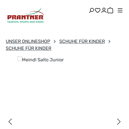
Zum Hauptinhalt springen
Du hast 0 Pr
Warenk
UNSER ONLINESHOP
SCHUHE FÜR KINDER
SCHUHE FÜR KINDER
Bildergalerie überspringen