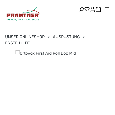
Zum Hauptinhalt springen
Du hast 0 Pr
Warenk
UNSER ONLINESHOP
AUSRÜSTUNG
ERSTE HILFE
Bildergalerie überspringen