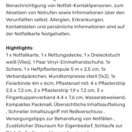
Benachrichtigung von Notfall-Kontaktpersonen, zum
Absetzen von Notrufen sowie Informationen über den
Verunfallten selbst. Allergien, Erkrankungen,
Kontaktdaten und persönliche Informationen sind auf
der Notfallkarte festgehalten.
Hightlights
:
1 x Notfallkarte, 1 x Rettungsdecke, 1 x Dreieckstuch
weiß (Vlies), 1 Paar Vinyl-Einmalhandschuhe, 1x
Schere, 1 x Heftpflasterspule 5 m x 2,5 cm, 1x
Verbandpäckchen, Wundkompresse steril (1x2), 1x
Fixierbinde 4m x 6cm, Pflasterset mit: 4 x Pflasterstrip
2,5 x 7,2 cm, 2 x Pflasterstrip 1,9 x 7,2 cm, 3 x
Fingerkuppenverband 4,4 x 7,6 cm, Wasserabweisend,
Kompaktes Packmaß, Übersichtliche Inhaltsaufteilung
, Schneller Inhaltszugriff mit Reißverschluss ,
Versorgungstipps zur Behandlung von Notfällen ,
Zusätzlicher Stauraum für Eigenbedarf, Schlaufe zur