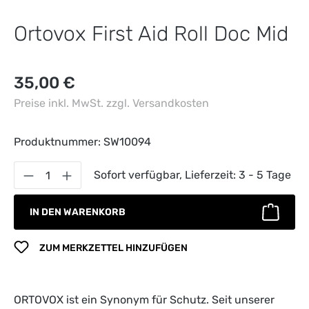
Ortovox First Aid Roll Doc Mid
Regulärer Preis:
35,00 €
Preise inkl. MwSt. zzgl. Versandkosten
Produktnummer:
SW10094
Produkt Anzahl: Gib den gewünschten Wert 
Sofort verfügbar, Lieferzeit: 3 - 5 Tage
IN DEN WARENKORB
ZUM MERKZETTEL HINZUFÜGEN
ORTOVOX ist ein Synonym für Schutz. Seit unserer