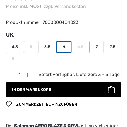
Preise inkl. MwSt. zzgl. Versandkosten
Produktnummer:
7000000404023
auswählen
UK
4,5
5
5,5
6
6,5
7
7,5
(Diese Option ist zurzeit nicht verfügbar.)
(Diese Option ist zurzeit ni
8
(Diese Option ist zurzeit nicht verfügbar.)
Produkt Anzahl: Gib den gewünschten Wert 
Sofort verfügbar, Lieferzeit: 3 - 5 Tage
IN DEN WARENKORB
ZUM MERKZETTEL HINZUFÜGEN
Der
Salomon AERO BLAZE 3 GRVL
ist ein vielseitiger