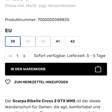
Preise inkl. MwSt. zzgl. Versandkosten
Produktnummer:
7000000388835
auswählen
EU
38
39
40
41
42
(Diese Option ist zurzeit nicht verfügbar.)
(Diese Option ist zurzeit nicht verfügbar.)
Produkt Anzahl: Gib den gewünschten Wert 
Sofort verfügbar, Lieferzeit: 3 - 5 Tage
IN DEN WARENKORB
ZUM MERKZETTEL HINZUFÜGEN
Der
Scarpa Ribelle Cross 2 GTX WMS
ist der ideale
Wanderschuh für Damen, die agil, komfortabel und