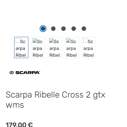
Scarpa Ribelle Cross 2 gtx
wms
Regulärer Preis:
179,00 €