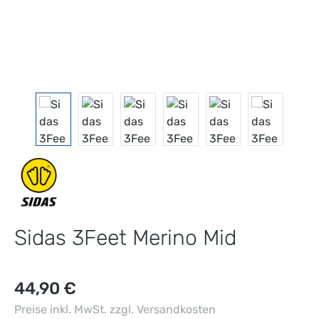
Sidas 3Feet Merino Mid
Regulärer Preis:
44,90 €
Preise inkl. MwSt. zzgl. Versandkosten