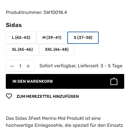
Produktnummer:
SW10018.4
auswählen
Sidas
L (42-43)
M (39-41)
S (37-38)
XL (45-46)
XXL (46-48)
Produkt Anzahl: Gib den gewünschten Wert 
Sofort verfügbar, Lieferzeit: 3 - 5 Tage
IN DEN WARENKORB
ZUM MERKZETTEL HINZUFÜGEN
Das Sidas 3Feet Merino Mid Produkt ist eine
hochwertige Einlegesohle, die speziell für den Einsatz