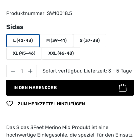
Produktnummer:
SW10018.5
auswählen
Sidas
L (42-43)
M (39-41)
S (37-38)
XL (45-46)
XXL (46-48)
Produkt Anzahl: Gib den gewünschten Wert 
Sofort verfügbar, Lieferzeit: 3 - 5 Tage
IN DEN WARENKORB
ZUM MERKZETTEL HINZUFÜGEN
Das Sidas 3Feet Merino Mid Produkt ist eine
hochwertige Einlegesohle, die speziell für den Einsatz