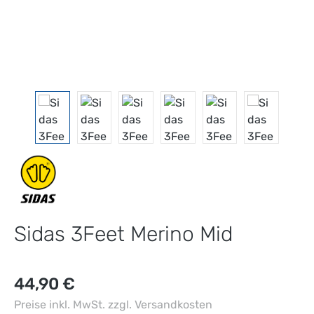
Sidas 3Feet Merino Mid
Regulärer Preis:
44,90 €
Preise inkl. MwSt. zzgl. Versandkosten