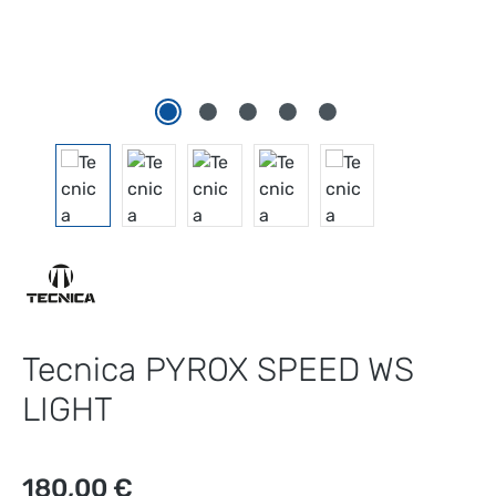
Tecnica PYROX SPEED WS
LIGHT
Regulärer Preis:
180,00 €