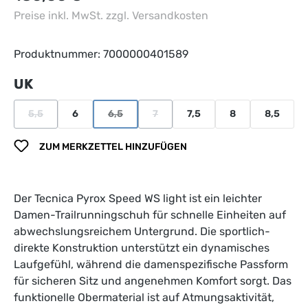
Preise inkl. MwSt. zzgl. Versandkosten
Produktnummer:
7000000401589
auswählen
UK
5,5
6
6,5
7
7,5
8
8,5
(Diese Option ist zurzeit nicht verfügbar.)
(Diese Option ist zurzeit nicht verfügbar.)
(Diese Option ist zurzeit nicht verfüg
ZUM MERKZETTEL HINZUFÜGEN
Der Tecnica Pyrox Speed WS light ist ein leichter
Damen-Trailrunningschuh für schnelle Einheiten auf
abwechslungsreichem Untergrund. Die sportlich-
direkte Konstruktion unterstützt ein dynamisches
Laufgefühl, während die damenspezifische Passform
für sicheren Sitz und angenehmen Komfort sorgt. Das
funktionelle Obermaterial ist auf Atmungsaktivität,