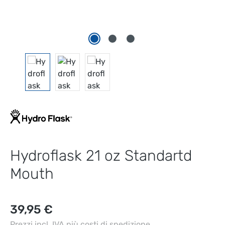
Hydroflask 21 oz Standartd
Mouth
Prezzo normale:
39,95 €
Prezzi incl. IVA più costi di spedizione