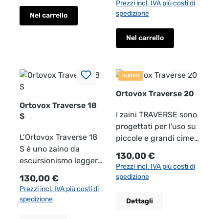
Prezzi incl. IVA più costi di
giornaliere. Il sistema
Aircomfort garantisce
spedizione
Nel carrello
di schienale
un’eccellente
Aircomfort garantisce
ventilazione, mentre i
Nel carrello
un’eccellente
numerosi scomparti e
ventilazione, mentre i
accessori – come il
numerosi scomparti e
parapioggia, il porta
NUOVO
accessori – come il
bastoncini e la tasca
parapioggia, il porta
per smartphone –
Ortovox Traverse 20
bastoncini e la tasca
assicurano
Ortovox Traverse 18
I zaini TRAVERSE sono
per smartphone –
S
un’organizzazione
progettati per l'uso su
assicurano
ottimale. Realizzato
L’Ortovox Traverse 18
piccole e grandi cime
un’organizzazione
con materiali riciclati,
S è uno zaino da
durante tutto l'anno,
ottimale. Realizzato
senza PFAS e
Prezzo normale:
130,00 €
escursionismo leggero
con il TRAVERSE 20
con materiali riciclati,
certificato per la
Prezzi incl. IVA più costi di
e funzionale,
particolarmente
senza PFAS e
sostenibilità. Volume:
Prezzo normale:
spedizione
130,00 €
progettato
adatto per le
certificato per la
24 l Peso: 930 g
Prezzi incl. IVA più costi di
specificamente per
escursioni di un
sostenibilità. Volume:
Dimensioni: 57 × 30 ×
spedizione
Dettagli
persone con schiena
giorno. Una
24 l Peso: 930 g
23 cm Materiale: 600D