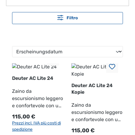
Filtro
Deuter AC Lite 24
Deuter AC Lite 24
Zaino da
Kopie
escursionismo leggero
Zaino da
e confortevole con un
escursionismo leggero
volume di 24 litri,
Prezzo normale:
115,00 €
e confortevole con un
ideale per gite
Prezzi incl. IVA più costi di
volume di 24 litri,
giornaliere. Il sistema
spedizione
Prezzo normale:
115,00 €
ideale per gite
di schienale