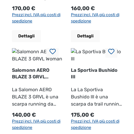
donna sportiva,
running da donna
Prezzo normale:
Prezzo normale:
170,00 €
160,00 €
leggera e versatile,
progettata per
Prezzi incl. IVA più costi di
Prezzi incl. IVA più costi di
ideale per corse su
allenamenti, gare,
spedizione
spedizione
sentieri, strade
lunghe distanze e
forestali, ghiaia,
percorsi tecnici in
Dettagli
Dettagli
percorsi alpini e
natura. Unisce
terreni tecnici.
comfort, reattività e
Combina comfort
stabilità, offrendo
dinamico, protezione
un’esperienza di corsa
affidabile dalle
fluida e sicura anche
Salomonn AERO
La Sportiva Bushido
intemperie e grip
sui terreni più vari. La
BLAZE 3 GRVL
III
Woman
sicuro, risultando
tomaia leggera e
La Salomon AERO
La La Sportiva
perfetta per runner
traspirante assicura
BLAZE 3 GRVL è una
Bushido III è una
che vogliono allenarsi
un’eccellente
scarpa running da
scarpa da trail running
anche con pioggia,
ventilazione del piede
donna progettata per i
da donna di alta
fondo bagnato o
e un comfort elevato
Prezzo normale:
Prezzo normale:
140,00 €
175,00 €
runner che cercano
qualità, sviluppata per
condizioni meteo
anche durante le
Prezzi incl. IVA più costi di
Prezzi incl. IVA più costi di
versatilità tra strada,
le runner che cercano
variabili. La membrana
uscite più lunghe. La
spedizione
spedizione
sterrato e leggeri tratti
massimo controllo,
GORE-TEX rende la
calzata precisa